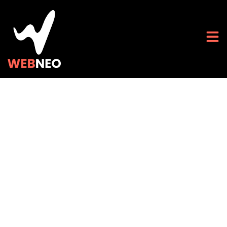
High-tech : sites
internet plus visités
en France qui
changent votre