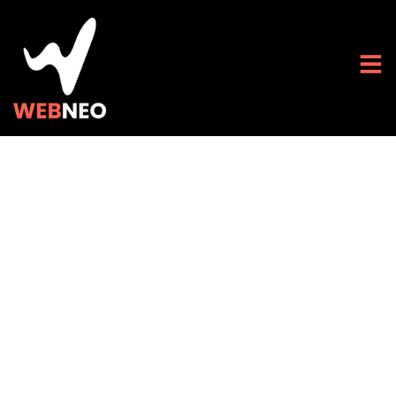
Maximiser les profits
de votre site High-
Tech : conseils pour
une vente réussie.