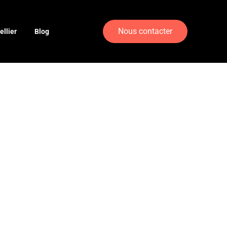
Nous contacter
llier
Blog
et :
ns High-