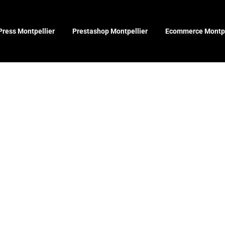
ress Montpellier
Prestashop Montpellier
Ecommerce Montpe
 site intern
s innovatio