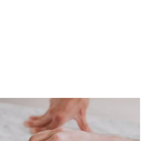
 faciliter l
?