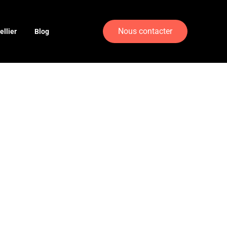
Nous contacter
llier
Blog
érencement
r booster