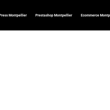
ress Montpellier
Prestashop Montpellier
Ecommerce Montpe
chée du réf
igh-tech pou