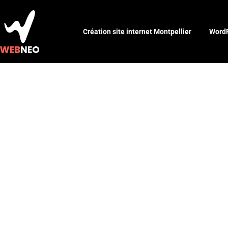
Création site internet Montpellier
WordP
La face ca
: secrets h