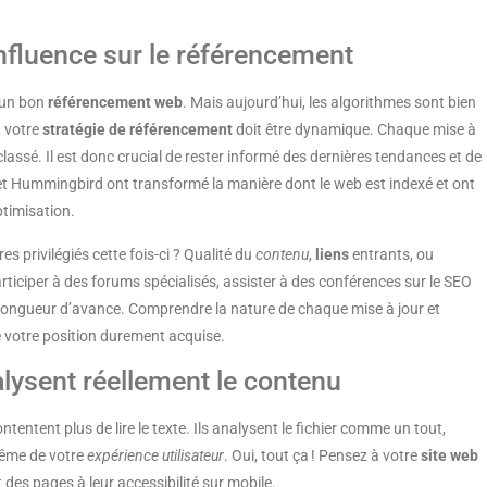
influence sur le référencement
r un bon
référencement web
. Mais aujourd’hui, les algorithmes sont bien
, votre
stratégie de référencement
doit être dynamique. Chaque mise à
classé. Il est donc crucial de rester informé des dernières tendances et de
et Hummingbird ont transformé la manière dont le web est indexé et ont
ptimisation.
es privilégiés cette fois-ci ? Qualité du
contenu
,
liens
entrants, ou
ticiper à des forums spécialisés, assister à des conférences sur le SEO
longueur d’avance. Comprendre la nature de chaque mise à jour et
 votre position durement acquise.
ysent réellement le contenu
ontentent plus de lire le texte. Ils analysent le fichier comme un tout,
 même de votre
expérience utilisateur
. Oui, tout ça ! Pensez à votre
site web
des pages à leur accessibilité sur mobile.