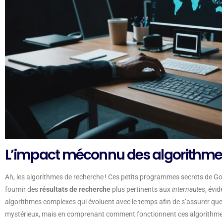
L’impact méconnu des algorithme
Ah, les algorithmes de recherche ! Ces petits programmes secrets de G
fournir des
résultats de recherche
plus pertinents aux
internautes
, évi
algorithmes complexes qui évoluent avec le temps afin de s’assurer que 
mystérieux, mais en comprenant comment fonctionnent ces algorithmes,