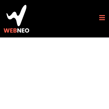
Intégration effective
de la norme APA
pour les citations de
sites Web High-Tech