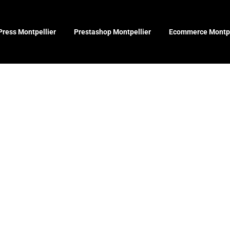
ress Montpellier
Prestashop Montpellier
Ecommerce Montpe
que : la con
 site web ef