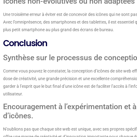
Icônes non-évolutives ou non adaptées a
Une troisième erreur à éviter est de concevoir des icônes qui ne sont pa
Avec l’omniprésence, des smartphones et des tablettes, il est essentiel qu
plus petit smartphone au plus grand des écrans de bureau.
Conclusion
Synthèse sur le processus de conceptio
Comme vous pouvez le constater, la conception d’icônes de site web ef
dose de créativité, une grande précision et une excellente compréhension
garder à l’esprit que le but final d’une icône est de faciliter l’accès à l’
utilisateur.
Encouragement à l’expérimentation et à 
d’icônes.
N’oublions pas que chaque site web est unique, avec ses propres spécific
offre une marge de créativité et d’innovation importante pour chaque d