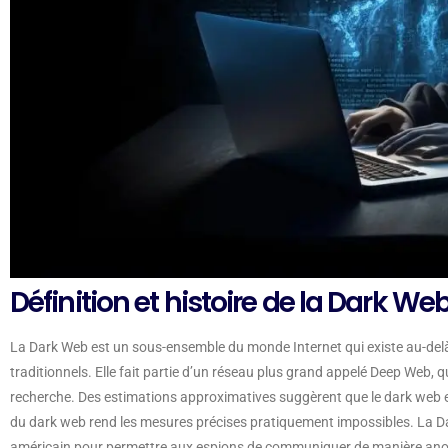
Définition et histoire de la Dark We
La Dark Web est un sous-ensemble du monde Internet qui existe au-delà
traditionnels. Elle fait partie d’un réseau plus grand appelé Deep Web,
recherche. Des estimations approximatives suggèrent que le dark web e
du dark web rend les mesures précises pratiquement impossibles. La D
américain pour permettre aux espions de communiquer de manière anony