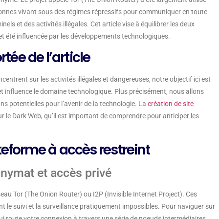
personnes vivant sous des régimes répressifs pour communiquer en toute
ls et des activités illégales. Cet article vise à équilibrer les deux
 et été influencée par les développements technologiques.
rtée de l’article
ntrent sur les activités illégales et dangereuses, notre objectif ici est
 et influence le domaine technologique. Plus précisément, nous allons
ions potentielles pour l’avenir de la technologie. La
création de site
le Dark Web, qu’il est important de comprendre pour anticiper les
eforme à accès restreint
nymat et accès privé
u Tor (The Onion Router) ou I2P (Invisible Internet Project). Ces
dant le suivi et la surveillance pratiquement impossibles. Pour naviguer sur
ui route votre connexion à travers une série de noeuds intermédiaires