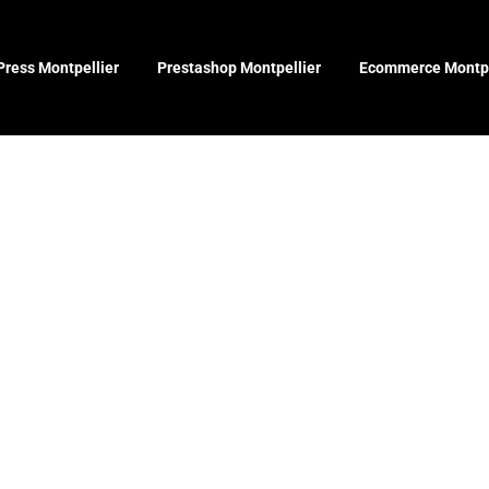
ress Montpellier
Prestashop Montpellier
Ecommerce Montpe
le tranchan
s sites Dark