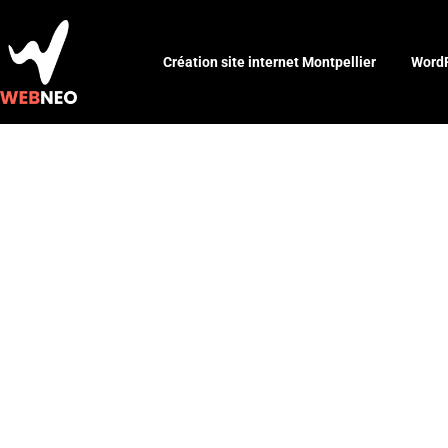
Création site internet Montpellier
WordP
Épée à doub
l’impact de