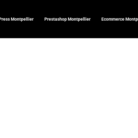
ress Montpellier
Prestashop Montpellier
Ecommerce Montpe
re entrepris
n site web