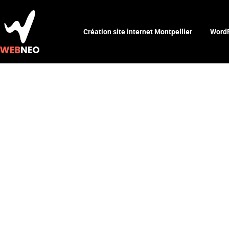
Création site internet Montpellier
WordP
Boostez vot
tech avec u